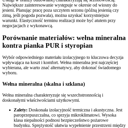
Największe zainteresowanie występuje w okresie od wiosny do
jesieni. Planując pracę poza szczytem sezonu (późną jesienią czy
zimą, jeśli pogoda pozwala), można uzyskać korzystniejsze
warunki. Elastyczność terminu realizacji może być atutem przy
negocjacjach z wykonawcą.
Porównanie materiałów: wełna mineralna
kontra pianka PUR i styropian
Wybór odpowiedniego materiału izolacyjnego to kluczowa decyzja
wpływająca na koszt i komfort. Wełna mineralna jest najczęściej
wybierana, ale warto znać alternatywy, aby dokonać świadomego
wyboru.
Wełna mineralna (skalna i szklana)
Wełna mineralna charakteryzuje się wszechstronnością i
doskonałymi właściwościami użytkowymi.
Zalety:
Doskonała izolacyjność termiczna i akustyczna. Jest
paroprzepuszczalna, co sprzyja mikroklimatowi. Wysoka
klasa niepalności podnosi bezpieczeństwo pożarowe
budynku. Sprężystość ułatwia wypełnienie przestrzeni między