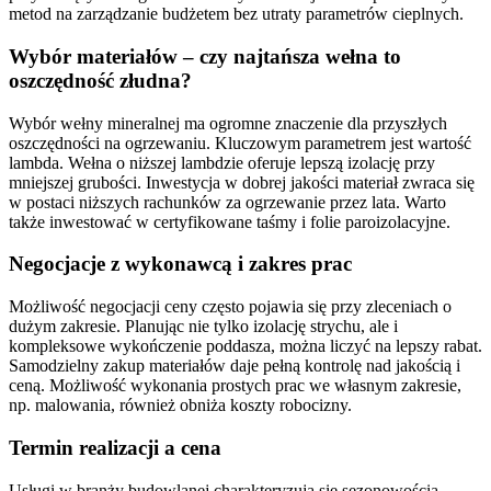
metod na zarządzanie budżetem bez utraty parametrów cieplnych.
Wybór materiałów – czy najtańsza wełna to
oszczędność złudna?
Wybór wełny mineralnej ma ogromne znaczenie dla przyszłych
oszczędności na ogrzewaniu. Kluczowym parametrem jest wartość
lambda. Wełna o niższej lambdzie oferuje lepszą izolację przy
mniejszej grubości. Inwestycja w dobrej jakości materiał zwraca się
w postaci niższych rachunków za ogrzewanie przez lata. Warto
także inwestować w certyfikowane taśmy i folie paroizolacyjne.
Negocjacje z wykonawcą i zakres prac
Możliwość negocjacji ceny często pojawia się przy zleceniach o
dużym zakresie. Planując nie tylko izolację strychu, ale i
kompleksowe wykończenie poddasza, można liczyć na lepszy rabat.
Samodzielny zakup materiałów daje pełną kontrolę nad jakością i
ceną. Możliwość wykonania prostych prac we własnym zakresie,
np. malowania, również obniża koszty robocizny.
Termin realizacji a cena
Usługi w branży budowlanej charakteryzują się sezonowością.