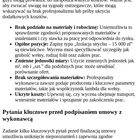
aby zwracać uwagę na sygnały ostrzegawcze, które mogą
wskazywać na brak profesjonalizmu lub próby ukrycia
dodatkowych kosztów.
Brak podziału na materiały i robociznę:
Uniemożliwia to
sprawdzenie zgodności proponowanych materiałów z
ustaleniami i czy stawka za pracę jest odpowiednia do rynku.
Ogólne pozycje:
Zapisy typu „Izolacja strychu – 15 000 zł”
są niewłaściwe. Wycena musi specyfikować szczegóły jak
grubość wełny, rodzaj folii oraz zakres prac.
Zmienne jednostki miary:
Użycie zmiennych jednostek jak
m², mb i „szt.” dla podobnych prac może utrudniać
porównanie ofert.
Brak szczegółowania materiałów:
Profesjonalny
wykonawca zawsze podaje producenta i kluczowe parametry
materiałów, takie jak współczynnik lambda dla wełny.
Ukryte koszty:
Upewnij się, czy wycena obejmuje transport,
wniesienie materiałów i sprzątanie po zakończeniu prac.
Pytania kluczowe przed podpisaniem umowy z
wykonawcą
Zadanie kilku kluczowych pytań przed finalizacją umowy
umożliwia uniknięcie nieporozumień i zapewnia zgodne