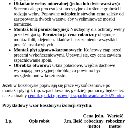
Układanie wełny mineralnej (jedna lub dwie warstwy):
Sercem całego procesu jest precyzyjne określenie grubości i
rodzaju wełny. Poprawne
ocieplenie strychu cena
zależy od
zastosowania dwóch warstw, aby wyeliminować mostki
termiczne.
Montaż folii paroizolacyjnej:
Niezbędny dla ochrony wełny
przed wilgocią.
Paroizolacja cena robocizny
obejmuje
montaż folii, klejenie zakładów i uszczelnienie wszystkich
przejść instalacyjnych.
Montaż płyt gipsowo-kartonowych:
Końcowy etap przed
pracami wykończeniowymi. Upewnij się, czy cena zawiera
szpachlowanie spoin.
Obróbka otworów:
Okna połaciowe, wejścia dachowe
wymagają precyzyjnej obróbki, co powinno być
uwzględnione w kosztorysie.
Jeżeli w kosztorysie pojawiają się prace wykończeniowe po
montażu płyt g-k (np. szpachlowanie, gładzie), pomocny będzie też
nasz aktualny
cennik gładzi gipsowej i szpachlowania w 2025 roku
.
Przykładowy wzór kosztorysu izolacji strychu:
Cena jedn.
Wartość
Lp.
Opis robót
J.m.
Ilość
robocizny
robocizny
(netto)
(netto)