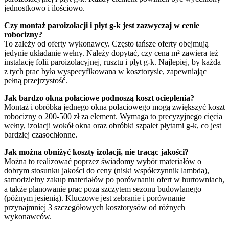
jednostkowo i ilościowo.
Czy montaż paroizolacji i płyt g-k jest zazwyczaj w cenie
robocizny?
To zależy od oferty wykonawcy. Często tańsze oferty obejmują
jedynie układanie wełny. Należy dopytać, czy cena m² zawiera też
instalację folii paroizolacyjnej, rusztu i płyt g-k. Najlepiej, by każda
z tych prac była wyspecyfikowana w kosztorysie, zapewniając
pełną przejrzystość.
Jak bardzo okna połaciowe podnoszą koszt ocieplenia?
Montaż i obróbka jednego okna połaciowego mogą zwiększyć koszt
robocizny o 200-500 zł za element. Wymaga to precyzyjnego cięcia
wełny, izolacji wokół okna oraz obróbki szpalet płytami g-k, co jest
bardziej czasochłonne.
Jak można obniżyć koszty izolacji, nie tracąc jakości?
Można to realizować poprzez świadomy wybór materiałów o
dobrym stosunku jakości do ceny (niski współczynnik lambda),
samodzielny zakup materiałów po porównaniu ofert w hurtowniach,
a także planowanie prac poza szczytem sezonu budowlanego
(późnym jesienią). Kluczowe jest zebranie i porównanie
przynajmniej 3 szczegółowych kosztorysów od różnych
wykonawców.