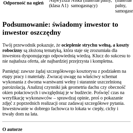
Najwyższa
Niska (materiał palny,
(materiał
Odporność na ogień
(klasa A1)
samogasnący)
palny,
samogasn
Podsumowanie: świadomy inwestor to
inwestor oszczędny
Twój przewodnik pokazuje, że
ocieplenie strychu wełną, a koszty
robocizny
są złożoną tematyką, która staje się zrozumiała dla
inwestora dysponującego odpowiednią wiedzą. Klucz do sukcesu to
nie najtańsza oferta, ale najbardziej przejrzysta i kompletna.
Pamiętaj: zawsze żądaj szczegółowego kosztorysu z podziałem na
etapy pracy i materiały. Zwracaj uwagę na właściwy schemat
wykonania z dwoma warstwami wełny i starannie uszczelnioną
paroizolacją. Analizuj czynniki jak geometria dachu czy obecność
okien połaciowych i uwzględniaj je w budżecie. Poświęć czas na
weryfikację wykonawców – sprawdzaj opinie, proś o pokazanie
zdjęć z poprzednich realizacji oraz zadawaj szczegółowe pytania.
Inwestowanie w dobrego fachowca to lokata w ciepły, cichy i
trwały dom na lata.
O autorze