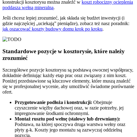
konstrukcji kosztorysu można znaleźć w
koszt robocizny ocieplenia
poddasza wełną mineralną
.
Jeśli chcesz lepiej zrozumieć, jak składa się budżet inwestycji (i
gdzie najczęściej „uciekają” pieniądze), zobacz też nasz poradnik:
jak oszacować koszty budowy domu krok po kroku
.
Standardowe pozycje w kosztorysie, które należy
zrozumieć
Szczegółowe pozycje kosztorysu są podstawą owocnej współpracy,
dokładnie definiując każdy etap prac oraz związany z nim koszt.
Poniżej przedstawione są kluczowe elementy, które muszą znaleźć
się w profesjonalnej wycenie, aby umożliwić świadome porównanie
ofert.
Przygotowanie podłoża i konstrukcji:
Obejmuje
czyszczenie więźby dachowej oraz, w razie potrzeby, jej
impregnowanie środkami ochronnymi.
Montaż rusztu pod wełnę (stalowy lub drewniany):
Podstawa, na której spoczywa druga warstwa wełny oraz
płyty g-k. Koszty jego montażu są zazwyczaj oddzielną
pozycją.