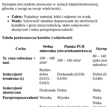
Styropian jest rzadziej stosowany w izolacji międzykrokwiowej,
głównie z uwagi na swoje właściwości.
Zalety:
Najtańszy materiał, lekki i odporny na wodę.
Wady:
Sztywność utrudnia dopasowanie do nierównych
kształtów i grozi nieszczelnością, słabe właściwości
akustyczne i niska paroprzepuszczalność.
Tabela porównawcza kosztów i właściwości
Wełna
Pianka PUR
Cecha
Styrop
mineralna
(otwartokomórkowa)
80 – 140 
Śr. cena robocizny +
100 – 180
100 – 160 zł/m²
(jako izol
mat.
zł/m²
nakrokw
Bardzo
Izolacyjność
dobra
Doskonała (0,036-
Dobra (0
termiczna (λ)
(0,031-
0,039)
0,040)
0,042)
Izolacyjność
Doskonała
Dobra
Słaba
akustyczna
Paroprzepuszczalność
Wysoka
Wysoka
Niska
Niska