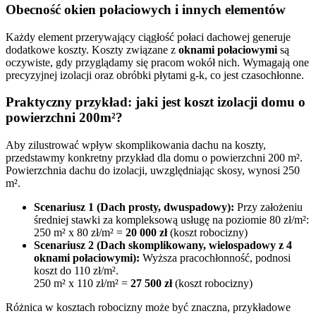
Obecność okien połaciowych i innych elementów
Każdy element przerywający ciągłość połaci dachowej generuje
dodatkowe koszty. Koszty związane z
oknami połaciowymi
są
oczywiste, gdy przyglądamy się pracom wokół nich. Wymagają one
precyzyjnej izolacji oraz obróbki płytami g-k, co jest czasochłonne.
Praktyczny przykład: jaki jest koszt izolacji domu o
powierzchni 200m²?
Aby zilustrować wpływ skomplikowania dachu na koszty,
przedstawmy konkretny przykład dla domu o powierzchni 200 m².
Powierzchnia dachu do izolacji, uwzględniając skosy, wynosi 250
m².
Scenariusz 1 (Dach prosty, dwuspadowy):
Przy założeniu
średniej stawki za kompleksową usługę na poziomie 80 zł/m²:
250 m² x 80 zł/m² =
20 000 zł
(koszt robocizny)
Scenariusz 2 (Dach skomplikowany, wielospadowy z 4
oknami połaciowymi):
Wyższa pracochłonność, podnosi
koszt do 110 zł/m².
250 m² x 110 zł/m² =
27 500 zł
(koszt robocizny)
Różnica w kosztach robocizny może być znaczna, przykładowe