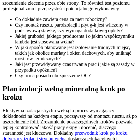
zrozumienie zlecenia przez obie strony. To również test poziomu
profesjonalizmu i przejrzystości potencjalnego wykonawcy.
Co dokładnie zawiera cena za metr robocizny?
Czy montaż rusztu, paroizolacji i płyt g-k jest wliczony w
podstawową stawkę, czy wymaga dodatkowej opłaty?
Jakiej grubości, jakiego producenta i o jakim współczynniku
lambda jest stosowana wełna?
W jaki sposób planowane jest izolowanie trudnych miejsc,
takich jak okolice murłaty i okien dachowych, aby uniknąć
mostków termicznych?
Jaki jest przewidywany czas trwania prac i jakie są zasady w
przypadku opóźnień?
Czy firma posiada ubezpieczenie OC?
Plan izolacji wełną mineralną krok po
kroku
Efektywna izolacja strychu wełną to proces wymagający
dokładności na każdym etapie, począwszy od montażu rusztu, aż po
uszczelnienie folii. Zrozumienie poszczególnych kroków pozwala
lepiej kontrolować jakość pracy ekipy i docenić, dlaczego
staranność jest kluczowa. Dokładny
przewodnik krok po kroku
dotyczący izolacji strychu wełną
dostarcza edukacyjnych i