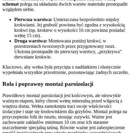
schemat
polega na układaniu dwóch warstw materiału prostopadle
względem siebie.
Pierwsza warstwa:
Umieszczana bezpośrednio między
krokwiami. Jej grubość powinna być zgodna z wysokością
krokwi (np. krokiew o wysokości 16 cm powinna posiadać
wełnę 15 cm).
Druga warstwa:
Montowana poniżej krokwi, w
przestrzeniach tworzonych przez przygotowany ruszt.
Ułożona prostopadle do pierwszej warstwy, „przykrywa”
drewniane krokwie.
Kluczowe, aby wełna była przycięta z naddatkiem i elastycznie
wypełniała wszystkie przestrzenie, pozostawiając żadnych szczelin.
Rola i poprawny montaż paroizolacji
Prawidłowy montaż paroizolacji jest końcowym, ale niezwykle
ważnym etapem, który chroni wełnę mineralną przed wilgocią z
wnętrza domu. Wełna zamoknięta traci swoje właściwości
izolacyjne i staje się środowiskiem dla grzybów. Montaż polega na
przyczepieniu folii do rusztu, stosując zszywki. Ważne jest
zachowanie zakładów minimum 10 cm oraz ich staranne
uszczelnienie specjalną taśmą. Równie ważne jest zabezpieczenie
przejść instalacyjnych przy użyciu mankietów uszczelniających.