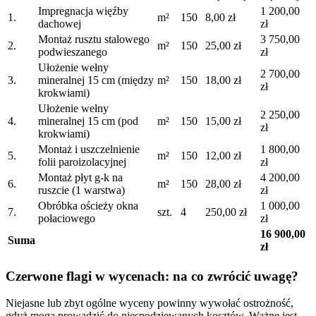
Impregnacja więźby
1 200,00
1.
m²
150
8,00 zł
dachowej
zł
Montaż rusztu stalowego
3 750,00
2.
m²
150
25,00 zł
podwieszanego
zł
Ułożenie wełny
2 700,00
3.
mineralnej 15 cm (między
m²
150
18,00 zł
zł
krokwiami)
Ułożenie wełny
2 250,00
4.
mineralnej 15 cm (pod
m²
150
15,00 zł
zł
krokwiami)
Montaż i uszczelnienie
1 800,00
5.
m²
150
12,00 zł
folii paroizolacyjnej
zł
Montaż płyt g-k na
4 200,00
6.
m²
150
28,00 zł
ruszcie (1 warstwa)
zł
Obróbka ościeży okna
1 000,00
7.
szt.
4
250,00 zł
połaciowego
zł
16 900,00
Suma
zł
Czerwone flagi w wycenach: na co zwrócić uwagę?
Niejasne lub zbyt ogólne wyceny powinny wywołać ostrożność,
gdyż mogą prowadzić do niespodziewanych kosztów. Ważne jest,