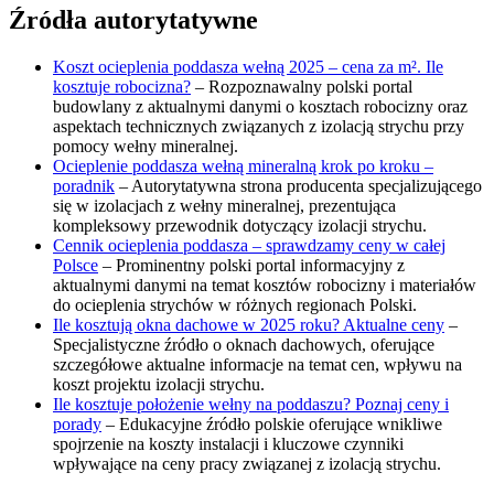
Źródła autorytatywne
Koszt ocieplenia poddasza wełną 2025 – cena za m². Ile
kosztuje robocizna?
– Rozpoznawalny polski portal
budowlany z aktualnymi danymi o kosztach robocizny oraz
aspektach technicznych związanych z izolacją strychu przy
pomocy wełny mineralnej.
Ocieplenie poddasza wełną mineralną krok po kroku –
poradnik
– Autorytatywna strona producenta specjalizującego
się w izolacjach z wełny mineralnej, prezentująca
kompleksowy przewodnik dotyczący izolacji strychu.
Cennik ocieplenia poddasza – sprawdzamy ceny w całej
Polsce
– Prominentny polski portal informacyjny z
aktualnymi danymi na temat kosztów robocizny i materiałów
do ocieplenia strychów w różnych regionach Polski.
Ile kosztują okna dachowe w 2025 roku? Aktualne ceny
–
Specjalistyczne źródło o oknach dachowych, oferujące
szczegółowe aktualne informacje na temat cen, wpływu na
koszt projektu izolacji strychu.
Ile kosztuje położenie wełny na poddaszu? Poznaj ceny i
porady
– Edukacyjne źródło polskie oferujące wnikliwe
spojrzenie na koszty instalacji i kluczowe czynniki
wpływające na ceny pracy związanej z izolacją strychu.