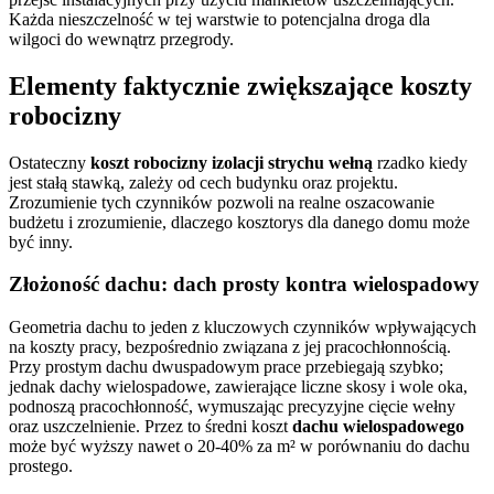
Każda nieszczelność w tej warstwie to potencjalna droga dla
wilgoci do wewnątrz przegrody.
Elementy faktycznie zwiększające koszty
robocizny
Ostateczny
koszt robocizny izolacji strychu wełną
rzadko kiedy
jest stałą stawką, zależy od cech budynku oraz projektu.
Zrozumienie tych czynników pozwoli na realne oszacowanie
budżetu i zrozumienie, dlaczego kosztorys dla danego domu może
być inny.
Złożoność dachu: dach prosty kontra wielospadowy
Geometria dachu to jeden z kluczowych czynników wpływających
na koszty pracy, bezpośrednio związana z jej pracochłonnością.
Przy prostym dachu dwuspadowym prace przebiegają szybko;
jednak dachy wielospadowe, zawierające liczne skosy i wole oka,
podnoszą pracochłonność, wymuszając precyzyjne cięcie wełny
oraz uszczelnienie. Przez to średni koszt
dachu wielospadowego
może być wyższy nawet o 20-40% za m² w porównaniu do dachu
prostego.