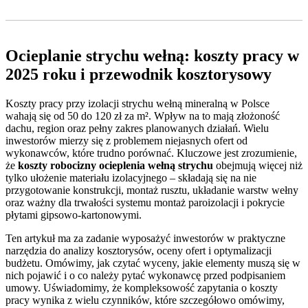
Ocieplanie strychu wełną: koszty pracy w
2025 roku i przewodnik kosztorysowy
Koszty pracy przy izolacji strychu wełną mineralną w Polsce
wahają się od 50 do 120 zł za m². Wpływ na to mają złożoność
dachu, region oraz pełny zakres planowanych działań. Wielu
inwestorów mierzy się z problemem niejasnych ofert od
wykonawców, które trudno porównać. Kluczowe jest zrozumienie,
że
koszty robocizny ocieplenia wełną strychu
obejmują więcej niż
tylko ułożenie materiału izolacyjnego – składają się na nie
przygotowanie konstrukcji, montaż rusztu, układanie warstw wełny
oraz ważny dla trwałości systemu montaż paroizolacji i pokrycie
płytami gipsowo-kartonowymi.
Ten artykuł ma za zadanie wyposażyć inwestorów w praktyczne
narzędzia do analizy kosztorysów, oceny ofert i optymalizacji
budżetu. Omówimy, jak czytać wyceny, jakie elementy muszą się w
nich pojawić i o co należy pytać wykonawcę przed podpisaniem
umowy. Uświadomimy, że kompleksowość zapytania o koszty
pracy wynika z wielu czynników, które szczegółowo omówimy,