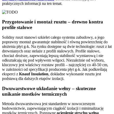
praktycznych informacji na ten temat.
Przygotowanie i montaż rusztu – drewno kontra
profile stalowe
Solidny ruszt stanowi szkielet całego systemu zabudowy, a jego
poprawny montaż gwarantuje stabilność i równą powierzchnię do
ułożenia płyt g-k. Na rynku dostępne są dwie technologie: ruszt z łat
drewnianych oraz stelaże z profili stalowych. Profile stalowe,
chociaż droższe, zapewniają lepszą stabilność wymiarową i nie
odkształcają się pod wpływem wilgoci. Niezależnie od wyboru,
kluczowy jest właściwy rozstaw profili – najczęściej co 40-50 cm,
w zależności od specyfikacji producenta płyt g-k. Jak podkreślają
eksperci z
Knauf Insulation
, dokładne wykonanie rusztu jest
podstawą dla dalszych etapów izolacji.
Dwuwarstwowe układanie wełny – skuteczne
unikanie mostków termicznych
Metoda dwuwarstwowa jest standardem w nowoczesnym
budownictwie, zapewniającym ciągłość izolacji i minimalizację
mostków termicznych. Poprawne
ocieplenie strychu wełną