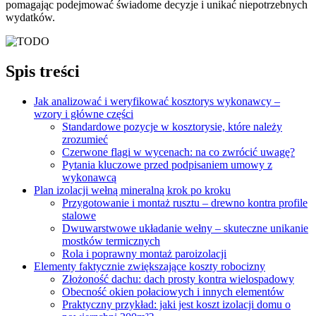
pomagając podejmować świadome decyzje i unikać niepotrzebnych
wydatków.
Spis treści
Jak analizować i weryfikować kosztorys wykonawcy –
wzory i główne części
Standardowe pozycje w kosztorysie, które należy
zrozumieć
Czerwone flagi w wycenach: na co zwrócić uwagę?
Pytania kluczowe przed podpisaniem umowy z
wykonawcą
Plan izolacji wełną mineralną krok po kroku
Przygotowanie i montaż rusztu – drewno kontra profile
stalowe
Dwuwarstwowe układanie wełny – skuteczne unikanie
mostków termicznych
Rola i poprawny montaż paroizolacji
Elementy faktycznie zwiększające koszty robocizny
Złożoność dachu: dach prosty kontra wielospadowy
Obecność okien połaciowych i innych elementów
Praktyczny przykład: jaki jest koszt izolacji domu o