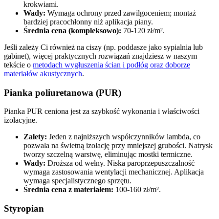
krokwiami.
Wady:
Wymaga ochrony przed zawilgoceniem; montaż
bardziej pracochłonny niż aplikacja piany.
Średnia cena (kompleksowo):
70-120 zł/m².
Jeśli zależy Ci również na ciszy (np. poddasze jako sypialnia lub
gabinet), więcej praktycznych rozwiązań znajdziesz w naszym
tekście o
metodach wygłuszenia ścian i podłóg oraz doborze
materiałów akustycznych
.
Pianka poliuretanowa (PUR)
Pianka PUR ceniona jest za szybkość wykonania i właściwości
izolacyjne.
Zalety:
Jeden z najniższych współczynników lambda, co
pozwala na świetną izolację przy mniejszej grubości. Natrysk
tworzy szczelną warstwę, eliminując mostki termiczne.
Wady:
Droższa od wełny. Niska paroprzepuszczalność
wymaga zastosowania wentylacji mechanicznej. Aplikacja
wymaga specjalistycznego sprzętu.
Średnia cena z materiałem:
100-160 zł/m².
Styropian