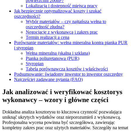
powierzchni 200m²?
Lokalizacja i dostępność miejsca pracy
Jak bezpiecznie optymalizować koszty i szukać
oszczędności?
Wybór materiałów – czy najtańsza wełna to
oszczędność złudna?
Negocjacje z wykonawcą i zakres prac
Termin realizacji a cena
Porównanie materiałów: wełna mineralna kontra pianka PUR
i styropian
Wełna mineralna (skalna i szklana)
Pianka poliuretanowa (PUR)
Styropian
Tabela porównawcza kosztów i właściwości
Podsumowanie: świadomy inwestor to inwestor oszczędny
Najczęściej zadawane pytania (FAQ)
Jak analizować i weryfikować kosztorys
wykonawcy – wzory i główne części
Dokładna analiza kosztorysu to kluczowa czynność pozwalająca
uniknąć ukrytych wydatków oraz nieporozumień z wykonawcą.
Profesjonalna wycena powinna być szczegółowa, zawierając
kompletny zakres prac oraz użytych materiałów. Szczegóły na temat