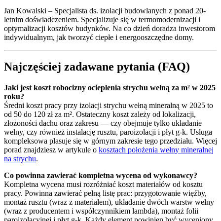
Jan Kowalski – Specjalista ds. izolacji budowlanych z ponad 20-
letnim doświadczeniem. Specjalizuje się w termomodernizacji i
optymalizacji kosztów budynków. Na co dzień doradza inwestorom
indywidualnym, jak tworzyć ciepłe i energooszczędne domy.
Najczęściej zadawane pytania (FAQ)
Jaki jest koszt robocizny ocieplenia strychu wełną za m² w 2025
roku?
Średni koszt pracy przy izolacji strychu wełną mineralną w 2025 to
od 50 do 120 zł za m². Ostateczny koszt zależy od lokalizacji,
złożoności dachu oraz zakresu — czy obejmuje tylko układanie
wełny, czy również instalację rusztu, paroizolacji i płyt g-k. Usługa
kompleksowa plasuje się w górnym zakresie tego przedziału. Więcej
porad znajdziesz w artykule o
kosztach położenia wełny mineralnej
na strychu
.
Co powinna zawierać kompletna wycena od wykonawcy?
Kompletna wycena musi rozróżniać koszt materiałów od kosztu
pracy. Powinna zawierać pełną listę prac: przygotowanie więźby,
montaż rusztu (wraz z materiałem), układanie dwóch warstw wełny
(wraz z producentem i współczynnikiem lambda), montaż folii
paroizolacyjnej i płyt g-k. Każdy element powinien być wyceniony