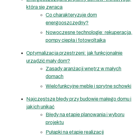
która się zwraca
Co charakteryzuje dom
energooszczędny?
Nowoczesne technologie: rekuperacja,
pompy ciepła i fotowoltaika
Optymalizacja przestrzeni: jak funkcjonalnie
urządzić mały dom?
Zasady aranżacji wnętrz w małych
domach
Wielofunkcyjne meble i sprytne schowki
Najczęstsze błędy przy budowie małego domu i
jak ich unikać
Błędy na etapie planowania i wyboru
projektu
Pułapki na etapie realizacji