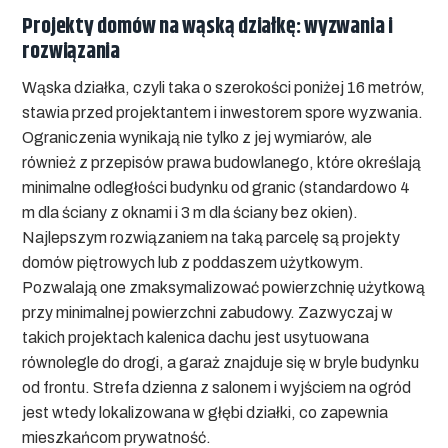
Projekty domów na wąską działkę: wyzwania i
rozwiązania
Wąska działka, czyli taka o szerokości poniżej 16 metrów,
stawia przed projektantem i inwestorem spore wyzwania.
Ograniczenia wynikają nie tylko z jej wymiarów, ale
również z przepisów prawa budowlanego, które określają
minimalne odległości budynku od granic (standardowo 4
m dla ściany z oknami i 3 m dla ściany bez okien).
Najlepszym rozwiązaniem na taką parcelę są projekty
domów piętrowych lub z poddaszem użytkowym.
Pozwalają one zmaksymalizować powierzchnię użytkową
przy minimalnej powierzchni zabudowy. Zazwyczaj w
takich projektach kalenica dachu jest usytuowana
równolegle do drogi, a garaż znajduje się w bryle budynku
od frontu. Strefa dzienna z salonem i wyjściem na ogród
jest wtedy lokalizowana w głębi działki, co zapewnia
mieszkańcom prywatność.