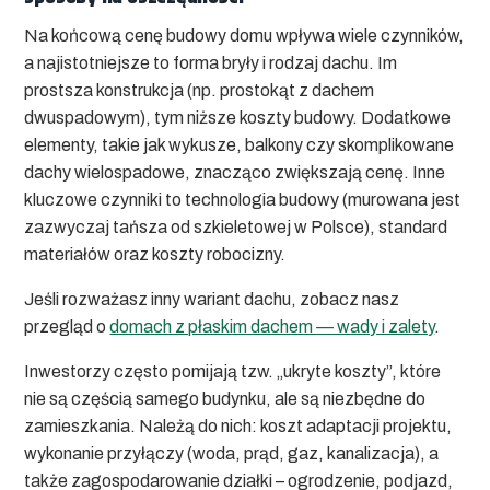
Na końcową cenę budowy domu wpływa wiele czynników,
a najistotniejsze to forma bryły i rodzaj dachu. Im
prostsza konstrukcja (np. prostokąt z dachem
dwuspadowym), tym niższe koszty budowy. Dodatkowe
elementy, takie jak wykusze, balkony czy skomplikowane
dachy wielospadowe, znacząco zwiększają cenę. Inne
kluczowe czynniki to technologia budowy (murowana jest
zazwyczaj tańsza od szkieletowej w Polsce), standard
materiałów oraz koszty robocizny.
Jeśli rozważasz inny wariant dachu, zobacz nasz
przegląd o
domach z płaskim dachem — wady i zalety
.
Inwestorzy często pomijają tzw. „ukryte koszty”, które
nie są częścią samego budynku, ale są niezbędne do
zamieszkania. Należą do nich: koszt adaptacji projektu,
wykonanie przyłączy (woda, prąd, gaz, kanalizacja), a
także zagospodarowanie działki – ogrodzenie, podjazd,