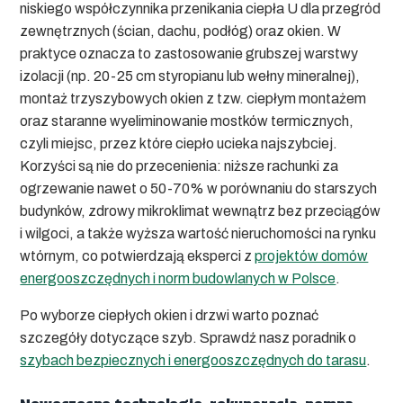
niskiego współczynnika przenikania ciepła U dla przegród
zewnętrznych (ścian, dachu, podłóg) oraz okien. W
praktyce oznacza to zastosowanie grubszej warstwy
izolacji (np. 20-25 cm styropianu lub wełny mineralnej),
montaż trzyszybowych okien z tzw. ciepłym montażem
oraz staranne wyeliminowanie mostków termicznych,
czyli miejsc, przez które ciepło ucieka najszybciej.
Korzyści są nie do przecenienia: niższe rachunki za
ogrzewanie nawet o 50-70% w porównaniu do starszych
budynków, zdrowy mikroklimat wewnątrz bez przeciągów
i wilgoci, a także wyższa wartość nieruchomości na rynku
wtórnym, co potwierdzają eksperci z
projektów domów
energooszczędnych i norm budowlanych w Polsce
.
Po wyborze ciepłych okien i drzwi warto poznać
szczegóły dotyczące szyb. Sprawdź nasz poradnik o
szybach bezpiecznych i energooszczędnych do tarasu
.