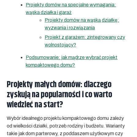
Projekty domów na specjalne wymagania:
wąska działka i garaż
Projekty domów na wąską działkę:
wyzwania i rozwiązania
Projekt z garażem: zintegrowany czy
wolnostojący?
Podsumowanie: jak mądrze wybrać projekt
kompaktowego domu?
Projekty małych domów: dlaczego
zyskują na popularności i co warto
wiedzieć na start?
Wybór idealnego projektu kompaktowego domu zależy
od wielkości działki, potrzeb rodziny i budżetu. Warianty
takie jak dom parterowy, z poddaszem użytkowym czy