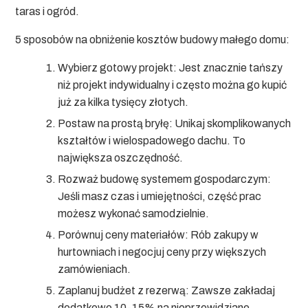
taras i ogród.
5 sposobów na obniżenie kosztów budowy małego domu:
Wybierz gotowy projekt:
Jest znacznie tańszy
niż projekt indywidualny i często można go kupić
już za kilka tysięcy złotych.
Postaw na prostą bryłę:
Unikaj skomplikowanych
kształtów i wielospadowego dachu. To
największa oszczędność.
Rozważ budowę systemem gospodarczym:
Jeśli masz czas i umiejętności, część prac
możesz wykonać samodzielnie.
Porównuj ceny materiałów:
Rób zakupy w
hurtowniach i negocjuj ceny przy większych
zamówieniach.
Zaplanuj budżet z rezerwą:
Zawsze zakładaj
dodatkowe 10-15% na nieprzewidziane