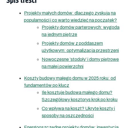
Spis treści
Projekty małych domów: dlaczego zyskują na
popularności i co warto wiedzieć na początek?
Projekty domów parterowych: wygoda
na jednym piętrze
Projekty domów z poddaszem
użytkowym: optymalizacja przestrzeni
Nowoczesne ‘stodoły’ i domy piętrowe
na małej powierzchni
Koszty budowy małego domu w 2025 roku: od
fundamentów po klucz
Ile kosztuje budowa małego domu?
Szczegółowy kosztorys krok po kroku
Co wpływa na koszt? Ukryte koszty i
sposoby na oszczędności
Energooszczędne projekty domów: inwestycja,