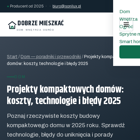
●
Producent od 2025 · ·
biuro@sonilux.pl
Dom
Wnętrza
DOBRZE MIESZKAĆ
Ogród
DOM
·
WNĘTRZA
·
OGRÓD
Sprytne 
Smart h
Start
/
Dom — poradniki i przewodniki
/
Projekty kompaktowych
domów: koszty, technologie i błędy 2025
DOM
Projekty kompaktowych domów:
koszty, technologie i błędy 2025
Poznaj rzeczywiste koszty budowy
kompaktowego domu w 2025 roku. Sprawdź
technologie, błędy do uniknięcia i porady