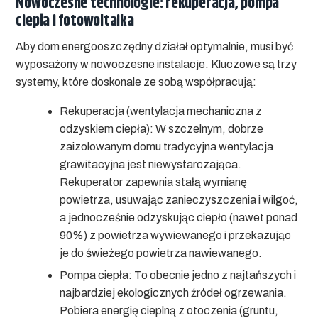
Nowoczesne technologie: rekuperacja, pompa
ciepła i fotowoltaika
Aby dom energooszczędny działał optymalnie, musi być
wyposażony w nowoczesne instalacje. Kluczowe są trzy
systemy, które doskonale ze sobą współpracują:
Rekuperacja (wentylacja mechaniczna z
odzyskiem ciepła):
W szczelnym, dobrze
zaizolowanym domu tradycyjna wentylacja
grawitacyjna jest niewystarczająca.
Rekuperator zapewnia stałą wymianę
powietrza, usuwając zanieczyszczenia i wilgoć,
a jednocześnie odzyskując ciepło (nawet ponad
90%) z powietrza wywiewanego i przekazując
je do świeżego powietrza nawiewanego.
Pompa ciepła:
To obecnie jedno z najtańszych i
najbardziej ekologicznych źródeł ogrzewania.
Pobiera energię cieplną z otoczenia (gruntu,