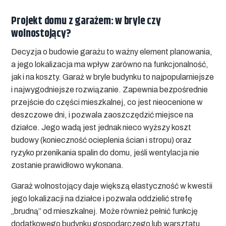
Projekt domu z garażem: w bryle czy
wolnostojący?
Decyzja o budowie garażu to ważny element planowania,
a jego lokalizacja ma wpływ zarówno na funkcjonalność,
jak i na koszty. Garaż w bryle budynku to najpopularniejsze
i najwygodniejsze rozwiązanie. Zapewnia bezpośrednie
przejście do części mieszkalnej, co jest nieocenione w
deszczowe dni, i pozwala zaoszczędzić miejsce na
działce. Jego wadą jest jednak nieco wyższy koszt
budowy (konieczność ocieplenia ścian i stropu) oraz
ryzyko przenikania spalin do domu, jeśli wentylacja nie
zostanie prawidłowo wykonana.
Garaż wolnostojący daje większą elastyczność w kwestii
jego lokalizacji na działce i pozwala oddzielić strefę
„brudną” od mieszkalnej. Może również pełnić funkcję
dodatkowego budynku gospodarczego lub warsztatu.