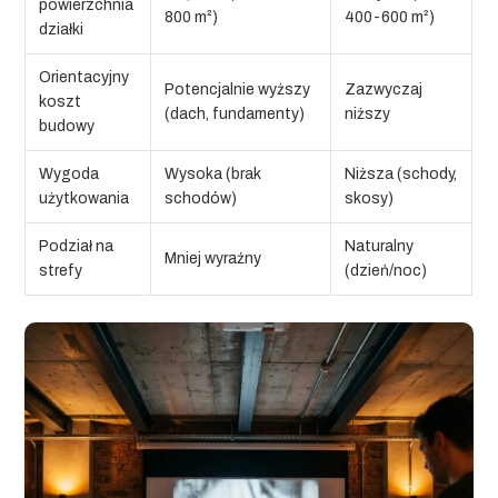
powierzchnia
800 m²)
400-600 m²)
działki
Orientacyjny
Potencjalnie wyższy
Zazwyczaj
koszt
(dach, fundamenty)
niższy
budowy
Wygoda
Wysoka (brak
Niższa (schody,
użytkowania
schodów)
skosy)
Podział na
Naturalny
Mniej wyraźny
strefy
(dzień/noc)