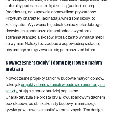
naturalny podział na strefę dzienną (parter) i nocną
(poddasze), co zapewnia domownikom prywatność.
Przytulny charakter, jaki nadają wnętrzom skosy, to
kolejny atut. Wyzwania to jednak konieczność dobrego
doświetlenia poddasza oknami połaciowymi oraz
staranna aranżacja skosów, która często wymaga mebli
na wymiar. Należy też zadbać o odpowiednią izolację,
aby uniknąć przegrzewania się pomieszczeń latem.
Nowoczesne ‘stodoły’ i domy piętrowe o małym
metrażu
Nowoczesne projekty tanich w budowie małych domów,
takie jak
projekty domów tanich w budowie i orientacyjne
koszty
, stają się coraz bardziej popularne.
Charakteryzują się prostą bryłą i dwuspadowym dachem
bez okapów, co obniża koszty budowy i minimalizuje
ryzyko powstawania mostków termicznych. Ten design