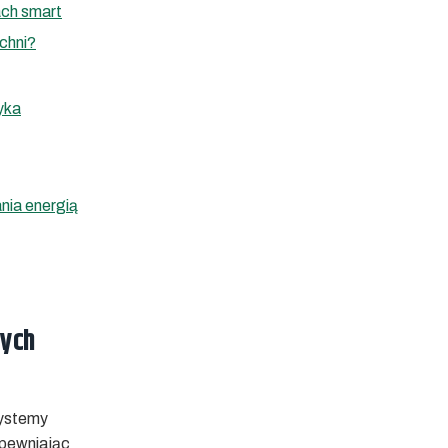
ach smart
chni?
yka
ania energią
nych
systemy
apewniając