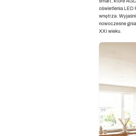
smart, które AGD 
oświetlenia LED 
wnętrza. Wyjaśni
nowoczesne gniaz
XXI wieku.