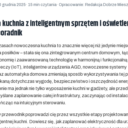
0 grudnia 2025
· 15 min czytania
· Opracowanie: Redakcja Dobrze Mies
kuchnia z inteligentnym sprzętem i oświetl
poradnik
zasach nowoczesna kuchnia to znacznie więcej niż jedynie miejs
 posiłków – stała się ona zintegrowanym centrum domowym, ł
gonomię i zaawansowaną technologię w harmonijną i funkcjonalną
zeczy (IoT), inteligentne urządzenia AGD, nowoczesne systemy
az automatyka domowa zmieniają sposób wykorzystywania tej p
ykaną dotychczas wygodę, bezpieczeństwo i oszczędność energ
ie ma jednak nie tylko wyposażenie kuchni w gadżety, ale prze
lane zaplanowanie całej infrastruktury, zaczynając od instalacj
ończąc na intuicyjnym sterowaniu.
przewodnik poprowadzi cię przez wszystkie etapy projektowan
gentnej kuchni. Dowiesz się, jak zaplanować elektryczność dla 