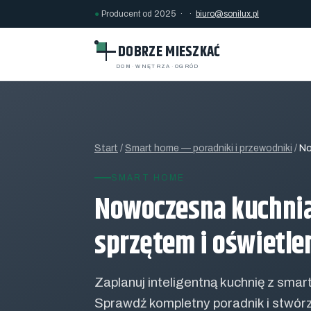
●
Producent od 2025 · ·
biuro@sonilux.pl
DOBRZE MIESZKAĆ
DOM
·
WNĘTRZA
·
OGRÓD
Start
/
Smart home — poradniki i przewodniki
/
No
SMART HOME
Nowoczesna kuchnia
sprzętem i oświetl
Zaplanuj inteligentną kuchnię z sm
Sprawdź kompletny poradnik i stwórz