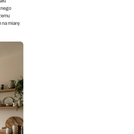
ału
znego
czemu
 na miarę