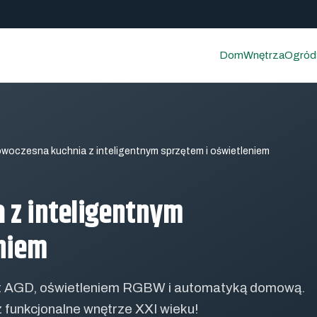
Dom
Wnętrza
Ogród
woczesna kuchnia z inteligentnym sprzętem i oświetleniem
 z inteligentnym
eniem
art AGD, oświetleniem RGBW i automatyką domową.
 funkcjonalne wnętrze XXI wieku!