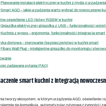
Planowanie instalacji elektrycznej w kuchni z myślą o urządzeni
Smart AGD – jakie urządzenia warto wybrać do nowoczesnej ku
ntne oświetlenie LED i listwy RGBW w kuchni
Gniazdka elektryczne i gniazdka z USB – funkcjonalność i estet
Kuchnia z wyspą – ergonomia, funkcjonalność i integracja smart
yka domowa – sterowanie i bezpieczeństwo w kuchni smart
Fibaro Wall Plug – inteligentne gniazdko do monitoringu i sterow
owanie
ciej zadawane pytania (FAQ)
znaczenie smart kuchni z integracją nowoczes
hnia tworzy ekosystem, w którym urządzenia AGD, oświetlenie i 
jemnie się komunikują, automatyzując rutynowe czynności i z