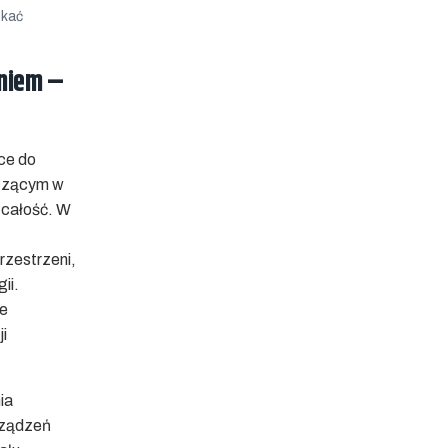
zkać
eniem –
ce do
ączącym w
 całość. W
rzestrzeni,
ii.
de
i
ia
urządzeń