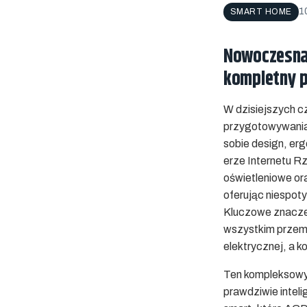
1
SMART HOME
Nowoczesna 
kompletny 
W dzisiejszych c
przygotowywania
sobie design, er
erze Internetu R
oświetleniowe or
oferując niespot
Kluczowe znaczen
wszystkim przemyś
elektrycznej, a k
Ten kompleksowy 
prawdziwie inteli