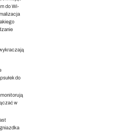
em do Wi-
ymalizacja
takiego
dzanie
 wykraczają
e
psułek do
 monitorują
łączać w
ast
 gniazdka