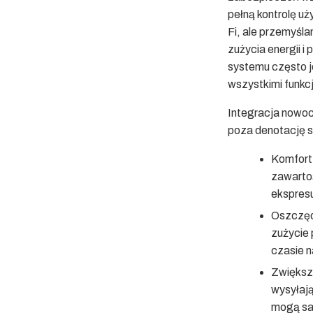
pełną kontrolę u
Fi, ale przemyśl
zużycia energii 
systemu często j
wszystkimi funkc
Integracja nowoc
poza denotację 
Komfort
zawarto
ekspresu
Oszczęd
zużycie 
czasie n
Zwiększ
wysyłają
mogą sam