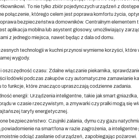
żytkownikowi. To nie tylko zbiór pojedynczych urządzeń z dostęp
ane połączenie, którego celem jest poprawa komfortu życia, opt
i poprawa bezpieczeństwa domowników. Centralnym elementem 
est aplikacja mobilna lub asystent głosowy, umożliwiający zarzą
jami z jednego miejsca, nawet będąc z dala od domu.
zesnych technologii w kuchni przynosi wymierne korzyści, które
samej wygody.
 i oszczędność czasu:
Zdalne włączanie piekarnika, sprawdzani
ści lodówki podczas zakupów czy automatyczne zamawianie ka
 to funkcje, które znacząco upraszczają codzienne zadania.
ność energii:
Urządzenia inteligentne, takie jak smart gniazdka,
prądu w czasie rzeczywistym, a zmywarki czy pralki mogą się w
ajtańszej taryfy energetycznej.
one bezpieczeństwo:
Czujniki zalania, dymu czy gazu natychmi
 powiadomienie na smartfona w razie zagrożenia, a inteligentne
oistnie odciąć zasilanie od urządzeń, zapobiegając pożarowi.