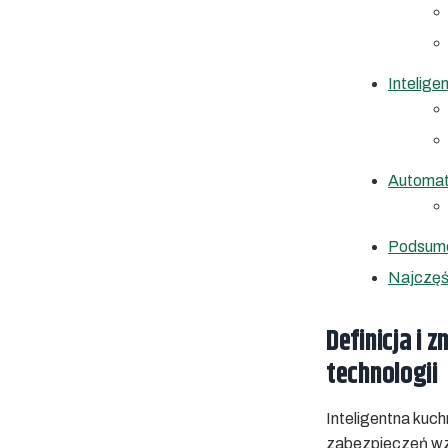
Intelige
Automat
Podsum
Najczęś
Definicja i 
technologii
Inteligentna kuc
zabezpieczeń wza