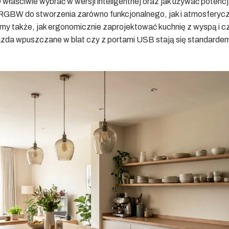
właściwie wybrać w wersji inteligentnej oraz jak używać potencj
RGBW do stworzenia zarówno funkcjonalnego, jak i atmosferyc
my także, jak ergonomicznie zaprojektować kuchnię z wyspą i 
da wpuszczane w blat czy z portami USB stają się standardem