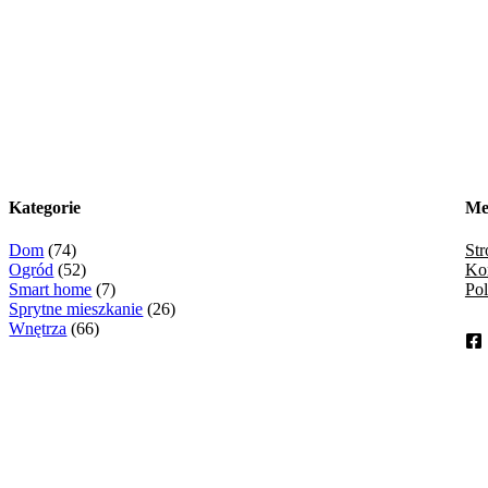
Kategorie
Me
e
Dom
(74)
St
Ogród
(52)
Ko
Smart home
(7)
Pol
Sprytne mieszkanie
(26)
Wnętrza
(66)