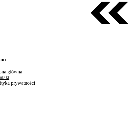
nu
rona główna
ntakt
ityka prywatności