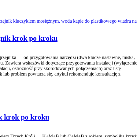
jnik krok po kroku
grzejnika — od przygotowania narzędzi (dwa klucze nastawne, miska,
ku. Zawiera wskazówki dotyczące przygotowania instalacji (wyłączeni
alacji, ostrożność przy skorodowanych połączeniach) oraz listę
 lub problem powtarza się, artykuł rekomenduje konsultację z
k krok po kroku
 święto Trzech Króli — K+M+B lub C+M+B z rokiem, symbolika krzyż