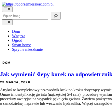
Przejdź
do
Menu
treści
Szukaj
Menu
Dom
Wnętrza
Ogród
Smart home
Sprytne mieszkanie
DOM
Jak wymienić ślepy korek na odpowietrzni
29 MARCA, 2026
Artykuł to kompleksowy przewodnik krok po kroku dotyczący wymiany
Omawia identyfikację gwintu (najczęściej 5/4 cala), procedurę wymia
procedury awaryjne na wypadek pęknięcia gwintu. Zawiera praktyczne
o samodzielnej naprawie lub wezwaniu hydraulika. Więcej szczegółów 