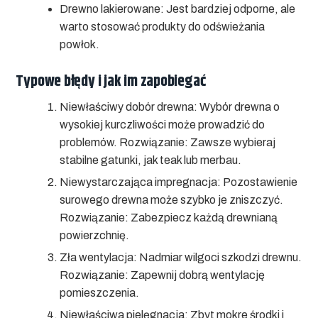
Drewno lakierowane:
Jest bardziej odporne, ale
warto stosować produkty do odświeżania
powłok.
Typowe błędy i jak im zapobiegać
Niewłaściwy dobór drewna:
Wybór drewna o
wysokiej kurczliwości może prowadzić do
problemów.
Rozwiązanie:
Zawsze wybieraj
stabilne gatunki, jak teak lub merbau.
Niewystarczająca impregnacja:
Pozostawienie
surowego drewna może szybko je zniszczyć.
Rozwiązanie:
Zabezpiecz każdą drewnianą
powierzchnię.
Zła wentylacja:
Nadmiar wilgoci szkodzi drewnu.
Rozwiązanie:
Zapewnij dobrą wentylację
pomieszczenia.
Niewłaściwa pielęgnacja:
Zbyt mokre środki i