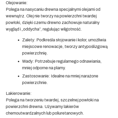
Olejowanie:
Polega na nasycaniu drewna specjalnymi olejami od
wewnątrz. Olej nie tworzy na powierzchni twardej
powłoki, dzięki czemu drewno zachowuje naturalny
wygląd i „oddycha”, regulując wilgotność.
Zalety:
Podkreśla słojowanie i kolor, umożliwia
miejscowe renowacje, tworzy antypoślizgową
powierzchnię.
Wady:
Potrzebuje regularnego odnawiania,
mniej odporne na plamy.
Zastosowanie:
Idealne na mniej narażone
powierzchnie.
Lakierowanie:
Polega na tworzeniu twardej, szczelnej powłoki na
powierzchni drewna. Używamy lakierów
chemoutwardzalnych lub poliuretanowych.