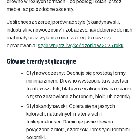
drewno w różnych formach – od podłóg i ścian, przez
meble, aż po ozdobne akcenty.
Jeśli chcesz szerzej porównać style (skandynawski,
industrialny, nowoczesny) i zobaczyć, jak dobierać do nich
materiały oraz wykończenia, zajrzyj do naszego
opracowania:
style wnętrz i wykończenia w 2025 roku
.
Główne trendy stylizacyjne
Styl nowoczesny:
Cechuje się prostotą formy i
minimalizmem. Drewno występuje tu w postaci
frontów szafek, blatów czy akcentów na ścianie,
często zestawiane z betonem, bielą lub czernią.
Styl skandynawski:
Opiera się na jasnych
kolorach, naturalnych materiałach i
funkcjonalności. Dominuje jasne drewno
połączone z bielą, szarością i prostymi formami
ceramiki.