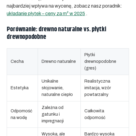
najbardziej wpływa na wycenę, zobacz nasz poradnik:
układanie płytek – ceny za m² w 2025
.
Porównanie: drewno naturalne vs. płytki
drewnopodobne
Płytki
Cecha
Drewno naturalne
drewnopodobne
(gres)
Unikalne
Realistyczna
Estetyka
słojowanie,
imitacja, wzór
naturalne ciepło
powtarzalny
Zależna od
Odporność
Całkowita
gatunku i
na wodę
odporność
impregnacji
Wysoka, ale
Bardzo wysoka