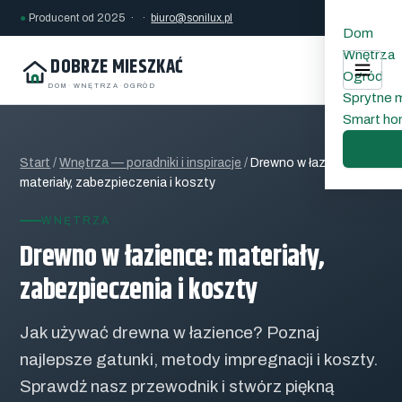
●
Producent od 2025 · ·
biuro@sonilux.pl
Dom
Wnętrza
DOBRZE MIESZKAĆ
Ogród
DOM
·
WNĘTRZA
·
OGRÓD
Sprytne 
Smart h
Start
/
Wnętrza — poradniki i inspiracje
/
Drewno w łazience:
materiały, zabezpieczenia i koszty
WNĘTRZA
Drewno w łazience: materiały,
zabezpieczenia i koszty
Jak używać drewna w łazience? Poznaj
najlepsze gatunki, metody impregnacji i koszty.
Sprawdź nasz przewodnik i stwórz piękną