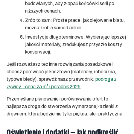
budowlanych, aby złapać końcówki serii po
niższych cenach.
Zrób to sam:
Proste prace, jak olejowanie blatu,
można zrobić samodzielnie.
Inwestycje długoterminowe:
Wybierając lepszej
jakości materiały, zredukujesz przyszłe koszty
konserwacji.
Jeśli rozważasz też inne rozwiązania posadzkowe i
chcesz porównać je kosztowo (materiały, robocizna,
typowe błędy), sprawdź nasz przewodnik:
podłoga z
żywicy – cena za m² i poradnik 2025
.
Przemyślane planowanie i porównywanie ofert to
najlepsza droga do stworzenia wymarzonej łazienki z
drewnem, która będzie nie tylko piękna, ale i praktyczna.
Oświetlenie i dodatki – jak podkreślić